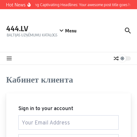
Hot News
Crafting Captivating Headlines: Your awesome post title goes here
444.LV
Menu
BALTIJAS UZŅĒMUMU KATALOGS
Кабинет клиента
Sign in to your account