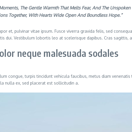
t Moments, The Gentle Warmth That Melts Fear, And The Unspoken L
tions Together, With Hearts Wide Open And Boundless Hope.”
or et, pulvinar vitae ipsum. Fusce viverra gravida felis, sed consequat
ittis dui. Vestibulum lobortis leo at scelerisque dapibus. Cras sagittis,
 dolor neque malesuada sodales
ulum congue, turpis tincidunt vehicula faucibus, metus diam venenatis 
 nulla ex, sed placerat est sollicitudin a.