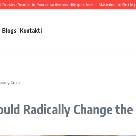
aders In: Your attractive post title goes here
Mastering the First Impression: You
Blogs
Kontakti
using Crisis
ould Radically Change the