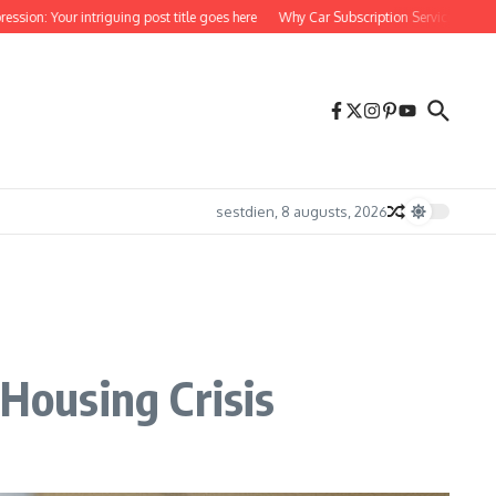
r intriguing post title goes here
Why Car Subscription Services Are Rapidly Gain
sestdien, 8 augusts, 2026
 Housing Crisis