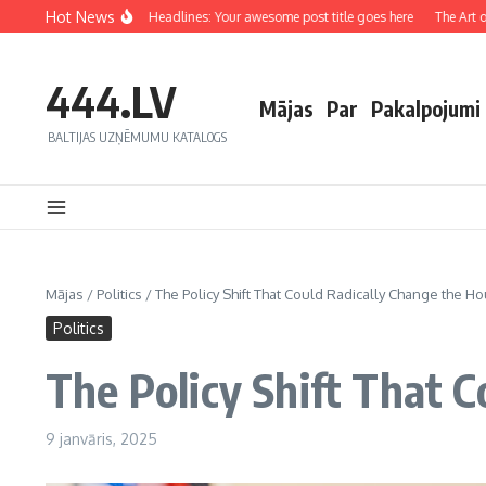
Hot News
g Captivating Headlines: Your awesome post title goes here
The Art of Drawing Re
444.LV
Mājas
Par
Pakalpojumi
BALTIJAS UZŅĒMUMU KATALOGS
Mājas
/
Politics
/
The Policy Shift That Could Radically Change the Ho
Politics
The Policy Shift That C
9 janvāris, 2025