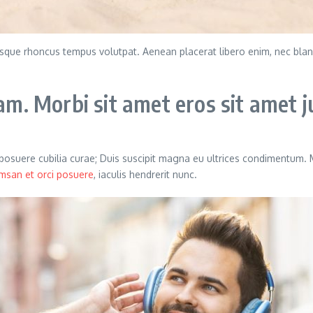
llentesque rhoncus tempus volutpat. Aenean placerat libero enim, nec b
. Morbi sit amet eros sit amet j
s posuere cubilia curae; Duis suscipit magna eu ultrices condimentum.
msan et orci posuere
, iaculis hendrerit nunc.