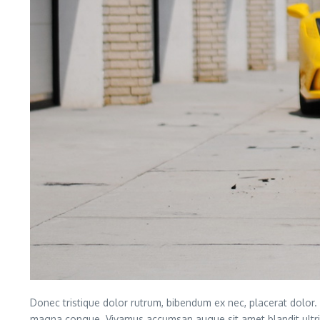
Donec tristique dolor rutrum, bibendum ex nec, placerat dolor. S
magna congue. Vivamus accumsan augue sit amet blandit ultricie