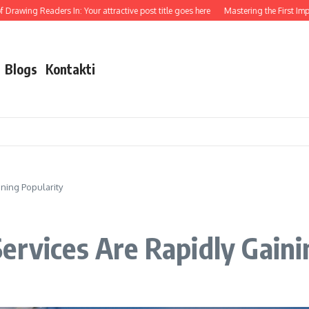
aders In: Your attractive post title goes here
Mastering the First Impression: Your
Blogs
Kontakti
ning Popularity
ervices Are Rapidly Gaini