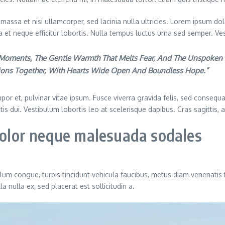
massa et nisi ullamcorper, sed lacinia nulla ultricies. Lorem ipsum do
rna et neque efficitur lobortis. Nulla tempus luctus urna sed semper. Ve
t Moments, The Gentle Warmth That Melts Fear, And The Unspoken L
tions Together, With Hearts Wide Open And Boundless Hope.”
or et, pulvinar vitae ipsum. Fusce viverra gravida felis, sed consequat
ittis dui. Vestibulum lobortis leo at scelerisque dapibus. Cras sagittis,
 dolor neque malesuada sodales
ulum congue, turpis tincidunt vehicula faucibus, metus diam venenatis 
 nulla ex, sed placerat est sollicitudin a.