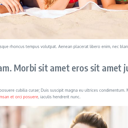
llentesque rhoncus tempus volutpat. Aenean placerat libero enim, nec b
. Morbi sit amet eros sit amet j
s posuere cubilia curae; Duis suscipit magna eu ultrices condimentum.
msan et orci posuere
, iaculis hendrerit nunc.