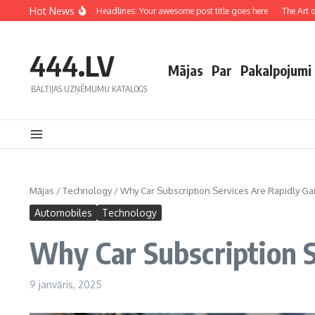
Hot News
 Captivating Headlines: Your awesome post title goes here
The Art of Drawing Re
444.LV
Mājas
Par
Pakalpojumi
BALTIJAS UZŅĒMUMU KATALOGS
Mājas
/
Technology
/
Why Car Subscription Services Are Rapidly Gai
Automobiles
Technology
Why Car Subscription S
9 janvāris, 2025