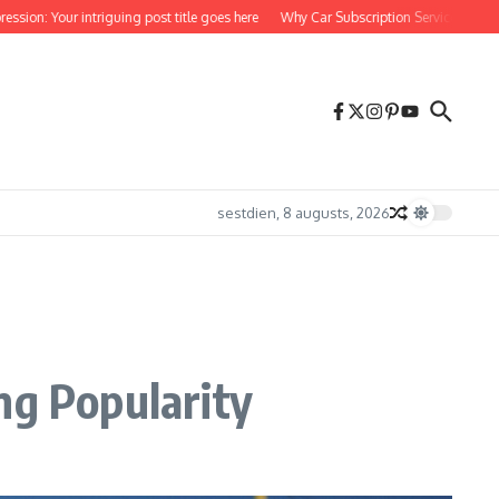
 intriguing post title goes here
Why Car Subscription Services Are Rapidly Gaini
sestdien, 8 augusts, 2026
ng Popularity