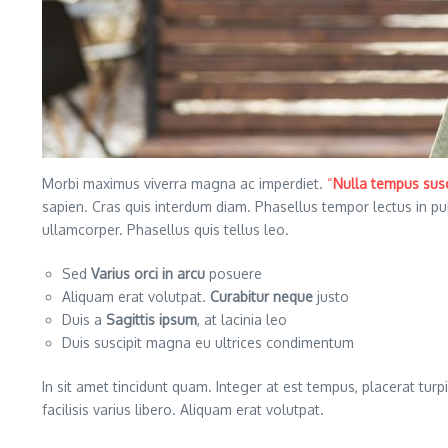
Morbi maximus viverra magna ac imperdiet.
“
Nulla tempus susc
sapien. Cras quis interdum diam. Phasellus tempor lectus in p
ullamcorper. Phasellus quis tellus leo.
Sed
Varius orci in arcu
posuere
Aliquam erat volutpat.
Curabitur neque
justo
Duis a
Sagittis ipsum
, at lacinia leo
Duis suscipit magna eu ultrices condimentum
In sit amet tincidunt quam. Integer at est tempus, placerat turpi
facilisis varius libero. Aliquam erat volutpat.