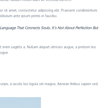
lor sit amet, consectetur adipiscing elit. Praesent condimentum
stibulum ante ipsum primis in faucibu.
anguage That Connects Souls. It’s Not About Perfection But
 enim sagittis a. Nullam aliquet ultricies augue, a pretium leo
 augue
turpis, a iaculis leo ligula vel magna. Aenean finibus sapien sed