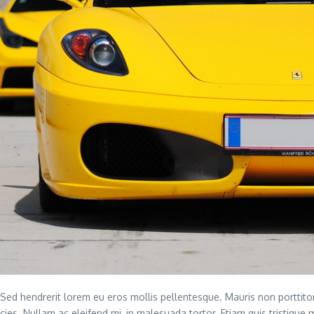
ed hendrerit lorem eu eros mollis pellentesque. Mauris non porttitor r
s. Nullam ac eleifend mi, in malesuada tortor. Etiam quis tristique m