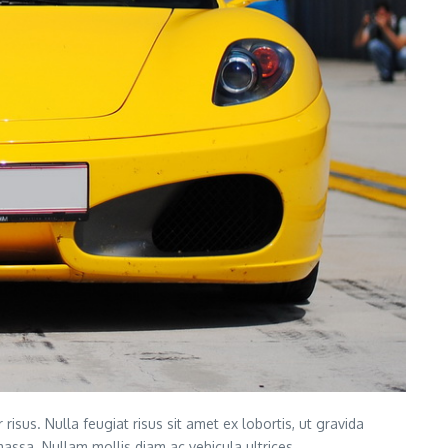
isus. Nulla feugiat risus sit amet ex lobortis, ut gravida
assa. Nullam mollis diam ac vehicula ultrices.