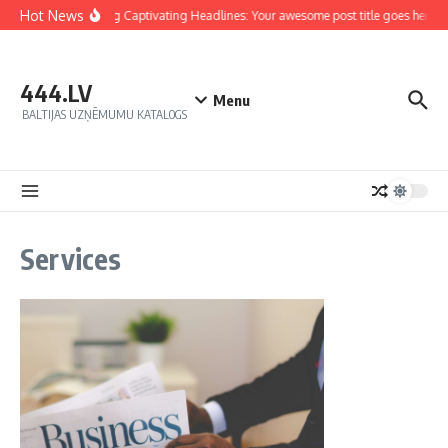
Hot News
Crafting Captivating Headlines: Your awesome post title goes here
444.LV
Menu
BALTIJAS UZŅĒMUMU KATALOGS
Services