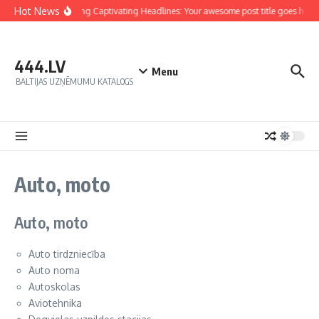
Hot News
Crafting Captivating Headlines: Your awesome post title goes here
444.LV
Menu
BALTIJAS UZŅĒMUMU KATALOGS
Auto, moto
Auto, moto
Auto tirdzniecība
Auto noma
Autoskolas
Aviotehnika