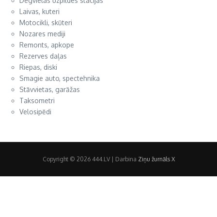
Degvielas uzpildes stacijas
Laivas, kuteri
Motocikli, skūteri
Nozares mediji
Remonts, apkope
Rezerves daļas
Riepas, diski
Smagie auto, spectehnika
Stāvvietas, garāžas
Taksometri
Velosipēdi
Copyright © 2026 444.LV | Darbina
Ziņu žurnāls X