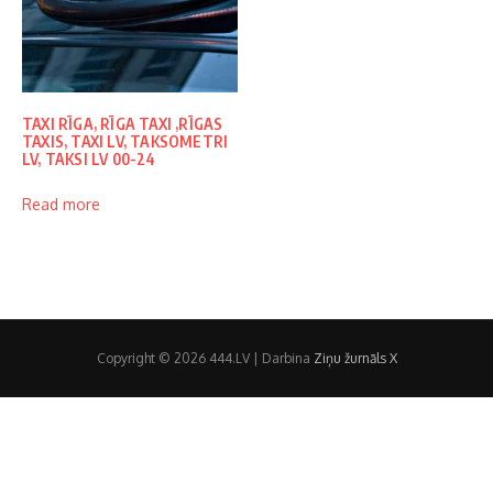
TAXI RĪGA, RĪGA TAXI ,RĪGAS
TAXIS, TAXI LV, TAKSOMETRI
LV, TAKSI LV 00-24
Read more
Copyright © 2026 444.LV | Darbina
Ziņu žurnāls X