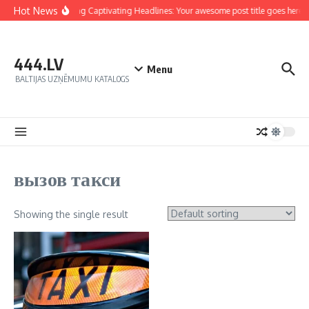
Hot News
Crafting Captivating Headlines: Your awesome post title goes here
444.LV
Menu
BALTIJAS UZŅĒMUMU KATALOGS
вызов такси
Showing the single result