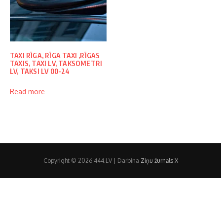
TAXI RĪGA, RĪGA TAXI ,RĪGAS
TAXIS, TAXI LV, TAKSOMETRI
LV, TAKSI LV 00-24
Read more
Copyright © 2026 444.LV | Darbina
Ziņu žurnāls X