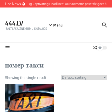
Hot News
Crafting Captivating Headlines: Your awesome post title goes here
444.LV
Menu
BALTIJAS UZŅĒMUMU KATALOGS
номер такси
Showing the single result