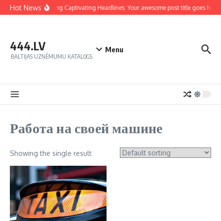
Hot News
Crafting Captivating Headlines: Your awesome post title goes here
444.LV
Menu
BALTIJAS UZŅĒMUMU KATALOGS
Работа на своей машине
Showing the single result