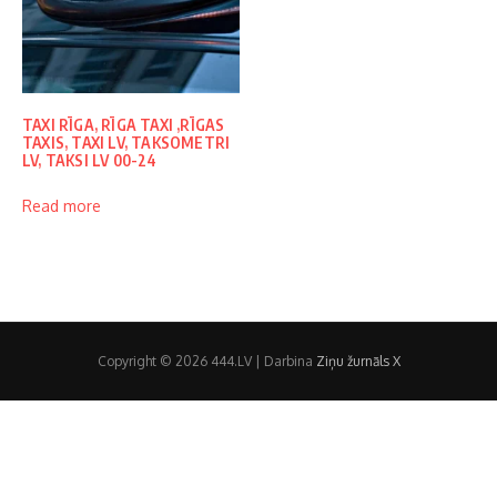
TAXI RĪGA, RĪGA TAXI ,RĪGAS
TAXIS, TAXI LV, TAKSOMETRI
LV, TAKSI LV 00-24
Read more
Copyright © 2026 444.LV | Darbina
Ziņu žurnāls X