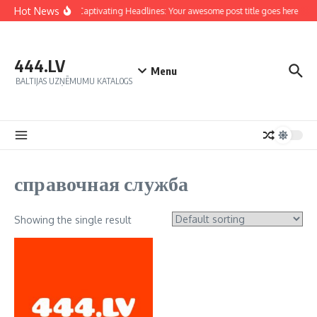
Hot News
Crafting Captivating Headlines: Your awesome post title goes here
T
444.LV
Menu
BALTIJAS UZŅĒMUMU KATALOGS
справочная служба
Showing the single result