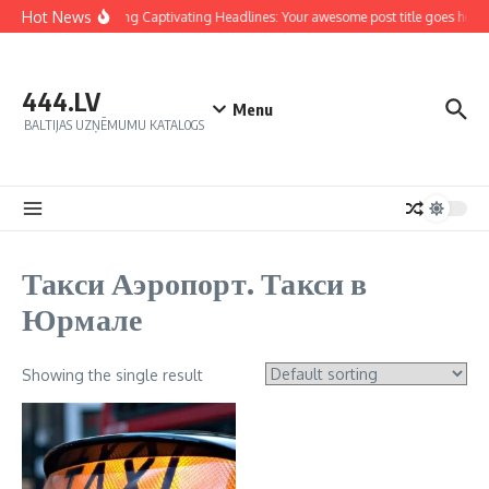
Hot News
Crafting Captivating Headlines: Your awesome post title goes here
444.LV
Menu
BALTIJAS UZŅĒMUMU KATALOGS
Такси Аэропорт. Такси в
Юрмале
Showing the single result