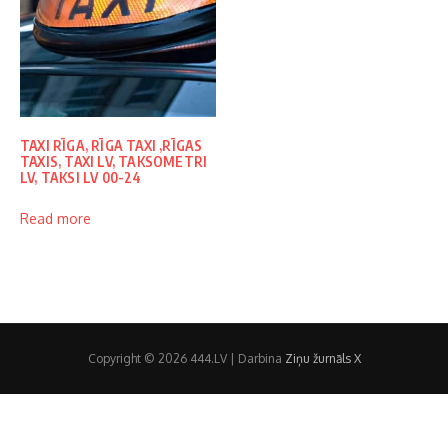
TAXI RĪGA, RĪGA TAXI ,RĪGAS
TAXIS, TAXI LV, TAKSOMETRI
LV, TAKSI LV 00-24
Read more
Copyright © 2026 444.LV | Darbina
Ziņu žurnāls X