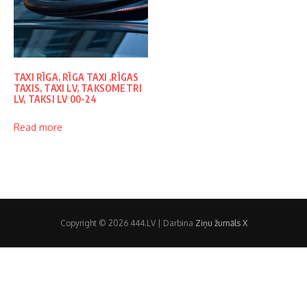
TAXI RĪGA, RĪGA TAXI ,RĪGAS
TAXIS, TAXI LV, TAKSOMETRI
LV, TAKSI LV 00-24
Read more
Copyright © 2026 444.LV | Darbina
Ziņu žurnāls X