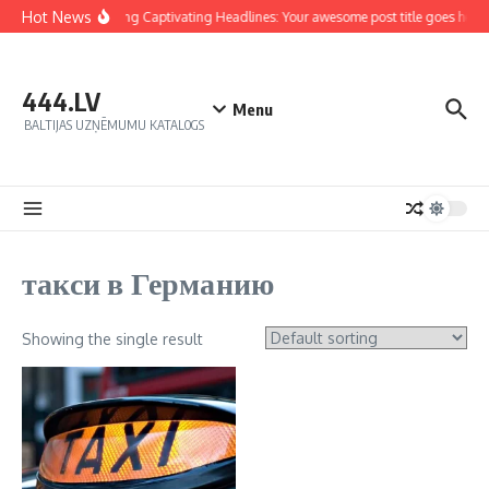
Hot News
Crafting Captivating Headlines: Your awesome post title goes here
444.LV
Menu
BALTIJAS UZŅĒMUMU KATALOGS
такси в Германию
Showing the single result