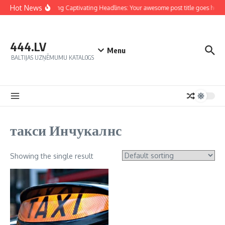
Hot News
Crafting Captivating Headlines: Your awesome post title goes here
444.LV
Menu
BALTIJAS UZŅĒMUMU KATALOGS
такси Инчукалнс
Showing the single result