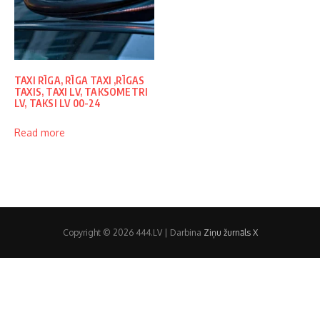
TAXI RĪGA, RĪGA TAXI ,RĪGAS
TAXIS, TAXI LV, TAKSOMETRI
LV, TAKSI LV 00-24
Read more
Copyright © 2026 444.LV | Darbina
Ziņu žurnāls X