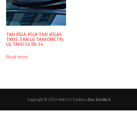
TAXI RĪGA, RĪGA TAXI ,RĪGAS
TAXIS, TAXI LV, TAKSOMETRI
LV, TAKSI LV 00-24
Read more
Copyright © 2026 444.LV | Darbina
Ziņu žurnāls X