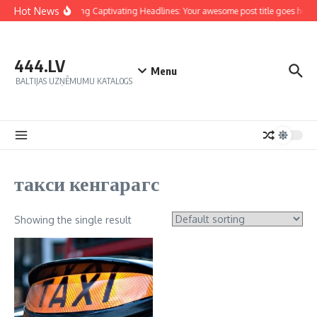
Hot News
Crafting Captivating Headlines: Your awesome post title goes here
444.LV
Menu
BALTIJAS UZŅĒMUMU KATALOGS
такси кенгарагс
Showing the single result