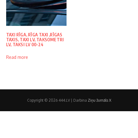
TAXI RĪGA, RĪGA TAXI ,RĪGAS
TAXIS, TAXI LV, TAKSOMETRI
LV, TAKSI LV 00-24
Read more
Copyright © 2026 444.LV | Darbina
Ziņu žurnāls X