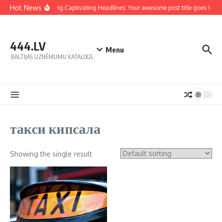
Hot News
Crafting Captivating Headlines: Your awesome post title goes here
444.LV
Menu
BALTIJAS UZŅĒMUMU KATALOGS
такси кипсала
Showing the single result