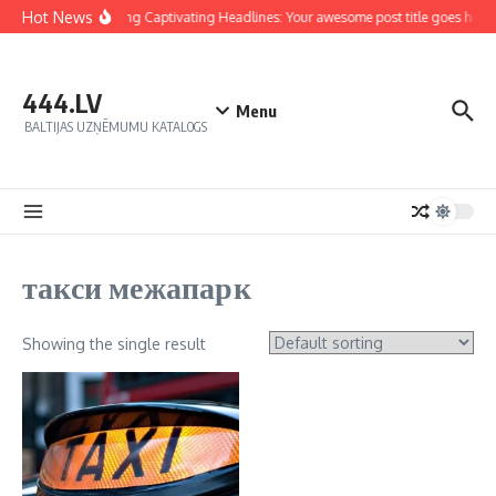
Hot News
Crafting Captivating Headlines: Your awesome post title goes here
444.LV
Menu
BALTIJAS UZŅĒMUMU KATALOGS
такси межапарк
Showing the single result