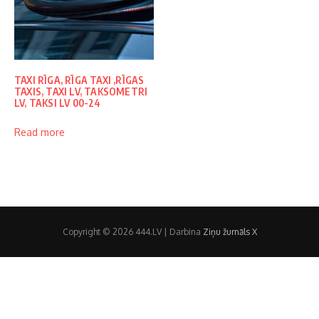
TAXI RĪGA, RĪGA TAXI ,RĪGAS
TAXIS, TAXI LV, TAKSOMETRI
LV, TAKSI LV 00-24
Read more
Copyright © 2026 444.LV | Darbina
Ziņu žurnāls X