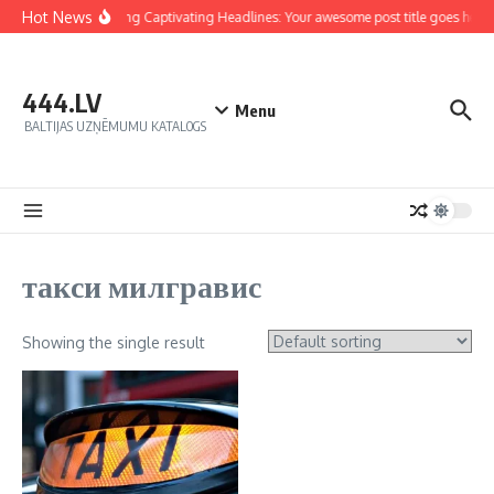
Hot News
Crafting Captivating Headlines: Your awesome post title goes here
444.LV
Menu
BALTIJAS UZŅĒMUMU KATALOGS
такси милгравис
Showing the single result