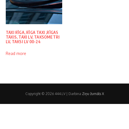
TAXI RĪGA, RĪGA TAXI ,RĪGAS
TAXIS, TAXI LV, TAKSOMETRI
LV, TAKSI LV 00-24
Read more
Copyright © 2026 444.LV | Darbina
Ziņu žurnāls X