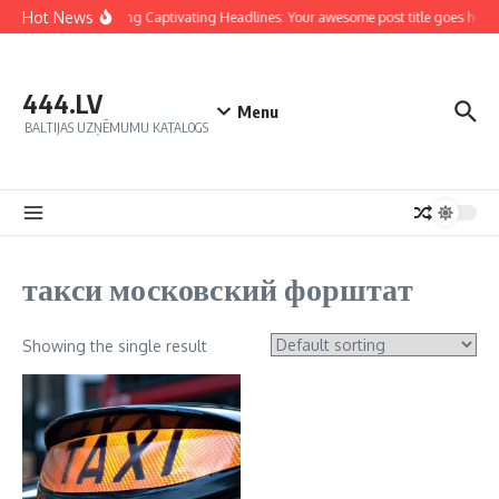
Hot News
Crafting Captivating Headlines: Your awesome post title goes here
444.LV
Menu
BALTIJAS UZŅĒMUMU KATALOGS
такси московский форштат
Showing the single result