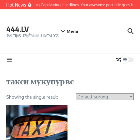
Hot News
Crafting Captivating Headlines: Your awesome post title goes here
444.LV
Menu
BALTIJAS UZŅĒMUMU KATALOGS
такси мукупурвс
Showing the single result