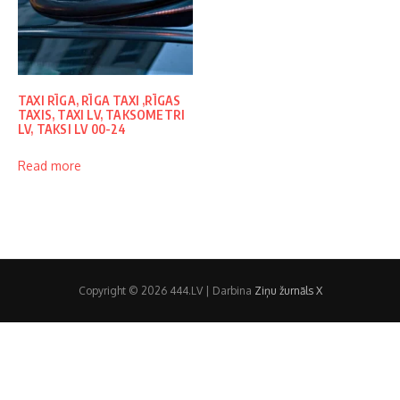
TAXI RĪGA, RĪGA TAXI ,RĪGAS
TAXIS, TAXI LV, TAKSOMETRI
LV, TAKSI LV 00-24
Read more
Copyright © 2026 444.LV | Darbina
Ziņu žurnāls X