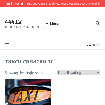
Hot News
Crafting Captivating Headlines: Your awesome post title goes here
444.LV
Menu
BALTIJAS UZŅĒMUMU KATALOGS
такси саласпилс
Showing the single result