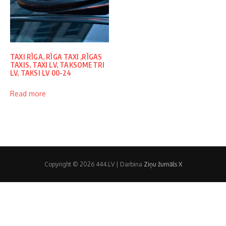
TAXI RĪGA, RĪGA TAXI ,RĪGAS
TAXIS, TAXI LV, TAKSOMETRI
LV, TAKSI LV 00-24
Read more
Copyright © 2026 444.LV | Darbina
Ziņu žurnāls X