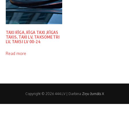
TAXI RĪGA, RĪGA TAXI ,RĪGAS
TAXIS, TAXI LV, TAKSOMETRI
LV, TAKSI LV 00-24
Read more
Copyright © 2026 444.LV | Darbina
Ziņu žurnāls X