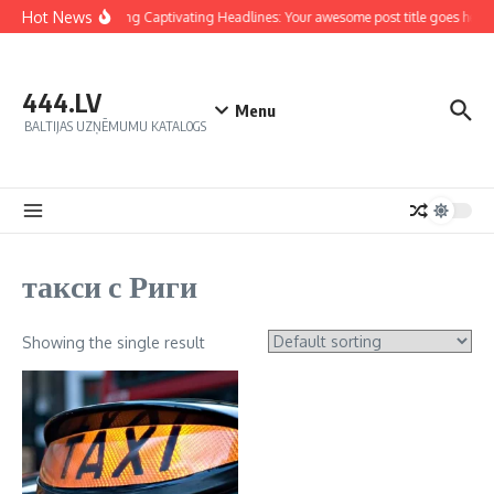
Hot News
Crafting Captivating Headlines: Your awesome post title goes here
444.LV
Menu
BALTIJAS UZŅĒMUMU KATALOGS
такси с Риги
Showing the single result