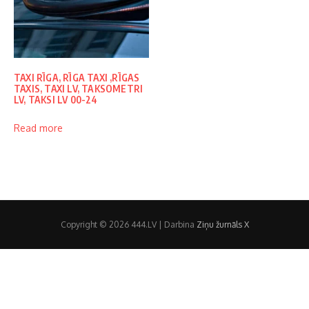
TAXI RĪGA, RĪGA TAXI ,RĪGAS
TAXIS, TAXI LV, TAKSOMETRI
LV, TAKSI LV 00-24
Read more
Copyright © 2026 444.LV | Darbina
Ziņu žurnāls X