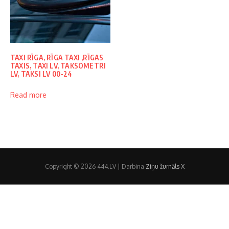
TAXI RĪGA, RĪGA TAXI ,RĪGAS
TAXIS, TAXI LV, TAKSOMETRI
LV, TAKSI LV 00-24
Read more
Copyright © 2026 444.LV | Darbina
Ziņu žurnāls X