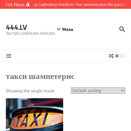
Hot News
Crafting Captivating Headlines: Your awesome post title goes here
444.LV
Menu
BALTIJAS UZŅĒMUMU KATALOGS
такси шампетерис
Showing the single result