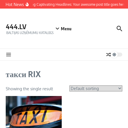
Hot News
Crafting Captivating Headlines: Your awesome post title goes here
444.LV
Menu
BALTIJAS UZŅĒMUMU KATALOGS
такси RIX
Showing the single result