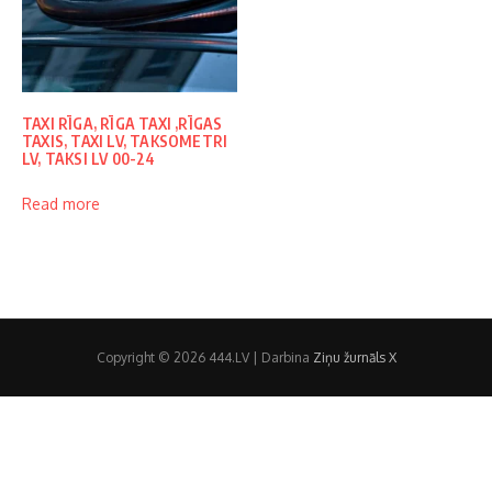
TAXI RĪGA, RĪGA TAXI ,RĪGAS
TAXIS, TAXI LV, TAKSOMETRI
LV, TAKSI LV 00-24
Read more
Copyright © 2026 444.LV | Darbina
Ziņu žurnāls X