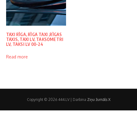
TAXI RĪGA, RĪGA TAXI ,RĪGAS
TAXIS, TAXI LV, TAKSOMETRI
LV, TAKSI LV 00-24
Read more
Copyright © 2026 444.LV | Darbina
Ziņu žurnāls X