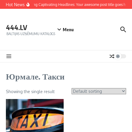
Hot News
Crafting Captivating Headlines: Your awesome post title goes here
444.LV
Menu
BALTIJAS UZŅĒMUMU KATALOGS
Юрмале. Такси
Showing the single result