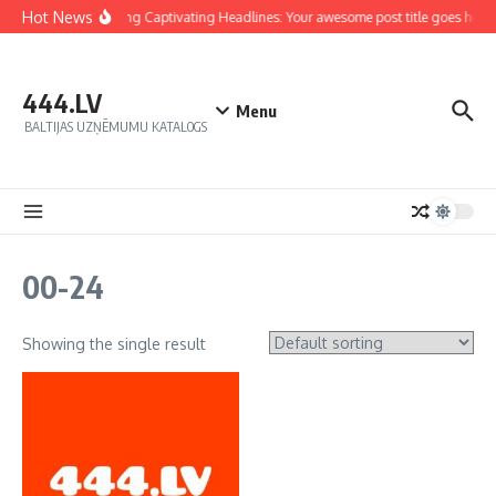
Hot News
Crafting Captivating Headlines: Your awesome post title goes here
444.LV
Menu
BALTIJAS UZŅĒMUMU KATALOGS
00-24
Showing the single result