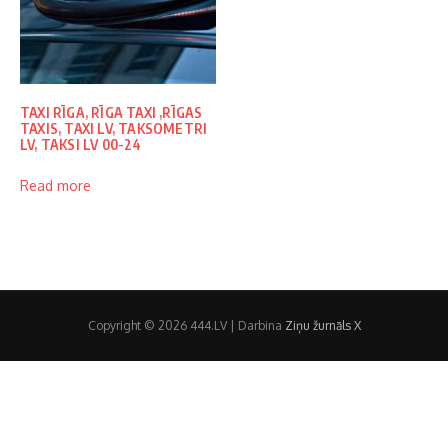
TAXI RĪGA, RĪGA TAXI ,RĪGAS
TAXIS, TAXI LV, TAKSOMETRI
LV, TAKSI LV 00-24
Read more
Copyright © 2026 444.LV | Darbina
Ziņu žurnāls X