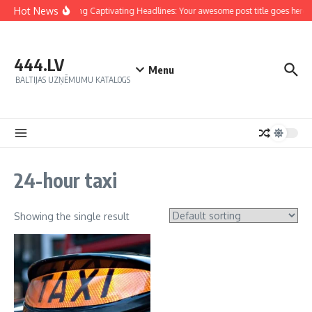
Hot News
Crafting Captivating Headlines: Your awesome post title goes here
444.LV
Menu
BALTIJAS UZŅĒMUMU KATALOGS
24-hour taxi
Showing the single result