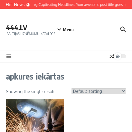
Hot News
Crafting Captivating Headlines: Your awesome post title goes here
444.LV
Menu
BALTIJAS UZŅĒMUMU KATALOGS
apkures iekārtas
Showing the single result