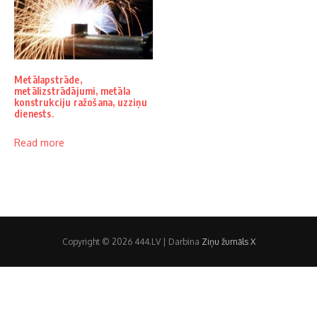
Metālapstrāde,
metālizstrādājumi, metāla
konstrukciju ražošana, uzziņu
dienests.
Read more
Copyright © 2026 444.LV | Darbina
Ziņu žurnāls X