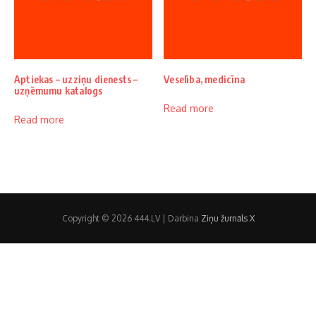
Aptiekas – uzziņu dienests –
Veselība, medicīna
uzņēmumu katalogs
Read more
Read more
Copyright © 2026 444.LV | Darbina
Ziņu žurnāls X