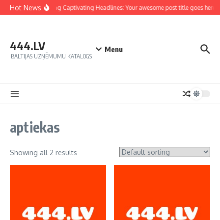
Hot News
Crafting Captivating Headlines: Your awesome post title goes here
444.LV
Menu
BALTIJAS UZŅĒMUMU KATALOGS
aptiekas
Showing all 2 results