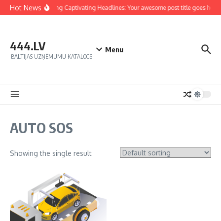
Hot News
Crafting Captivating Headlines: Your awesome post title goes here
444.LV
Menu
BALTIJAS UZŅĒMUMU KATALOGS
AUTO SOS
Showing the single result