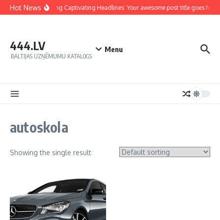
Hot News
Crafting Captivating Headlines: Your awesome post title goes here
444.LV
Menu
BALTIJAS UZŅĒMUMU KATALOGS
autoskola
Showing the single result