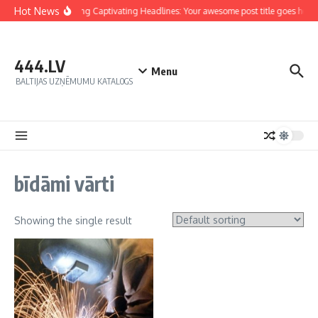
Hot News
Crafting Captivating Headlines: Your awesome post title goes here
444.LV
Menu
BALTIJAS UZŅĒMUMU KATALOGS
bīdāmi vārti
Showing the single result