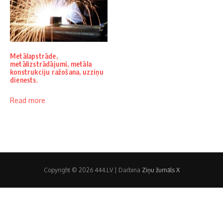
Metālapstrāde,
metālizstrādājumi, metāla
konstrukciju ražošana, uzziņu
dienests.
Read more
Copyright © 2026 444.LV | Darbina
Ziņu žurnāls X