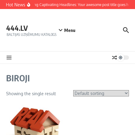
Hot News
Crafting Captivating Headlines: Your awesome post title goes here
444.LV
Menu
BALTIJAS UZŅĒMUMU KATALOGS
BIROJI
Showing the single result