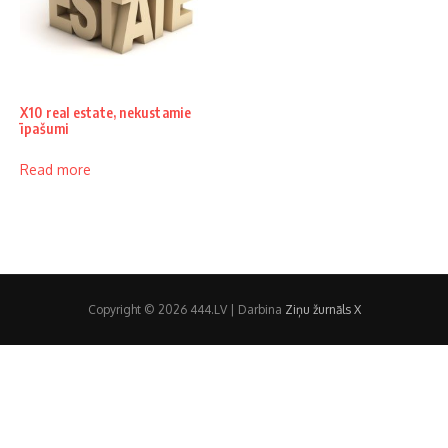
X10 real estate, nekustamie
īpašumi
Read more
Copyright © 2026 444.LV | Darbina
Ziņu žurnāls X