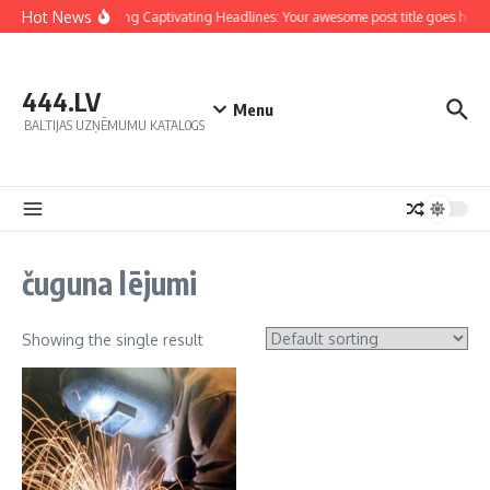
Hot News
Crafting Captivating Headlines: Your awesome post title goes here
444.LV
Menu
BALTIJAS UZŅĒMUMU KATALOGS
čuguna lējumi
Showing the single result