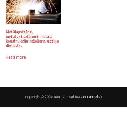
Metālapstrāde,
metālizstrādājumi, metāla
konstrukciju ražošana, uzziņu
dienests.
Read more
Copyright © 2026 444.LV | Darbina
Ziņu žurnāls X