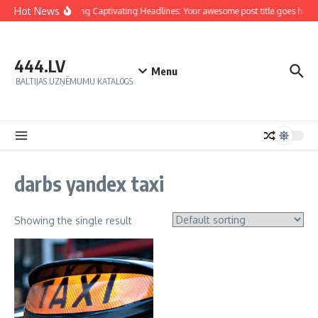
Hot News
Crafting Captivating Headlines: Your awesome post title goes here
444.LV
Menu
BALTIJAS UZŅĒMUMU KATALOGS
darbs yandex taxi
Showing the single result