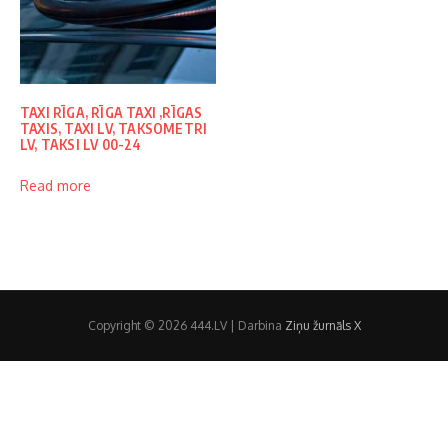
TAXI RĪGA, RĪGA TAXI ,RĪGAS
TAXIS, TAXI LV, TAKSOMETRI
LV, TAKSI LV 00-24
Read more
Copyright © 2026 444.LV | Darbina
Ziņu žurnāls X