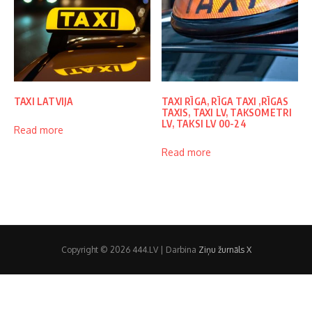
TAXI LATVIJA
TAXI RĪGA, RĪGA TAXI ,RĪGAS
TAXIS, TAXI LV, TAKSOMETRI
LV, TAKSI LV 00-24
Read more
Read more
Copyright © 2026 444.LV | Darbina
Ziņu žurnāls X