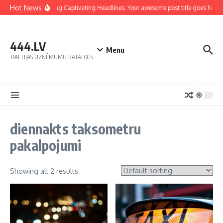
Hot News
Crafting Captivating Headlines: Your awesome post title goes here
444.LV
Menu
BALTIJAS UZŅĒMUMU KATALOGS
diennakts taksometru
pakalpojumi
Showing all 2 results