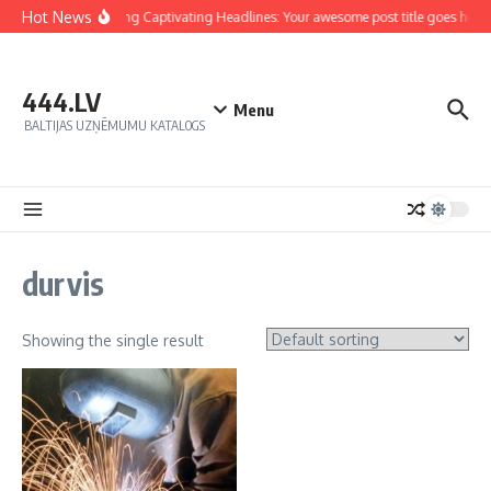
Hot News
Crafting Captivating Headlines: Your awesome post title goes here
444.LV
Menu
BALTIJAS UZŅĒMUMU KATALOGS
durvis
Showing the single result