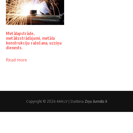
Metālapstrāde,
metālizstrādājumi, metāla
konstrukciju ražošana, uzziņu
dienests.
Read more
Copyright © 2026 444.LV | Darbina
Ziņu žurnāls X