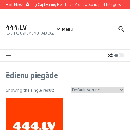
Hot News
Crafting Captivating Headlines: Your awesome post title goes here
444.LV
Menu
BALTIJAS UZŅĒMUMU KATALOGS
ēdienu piegāde
Showing the single result