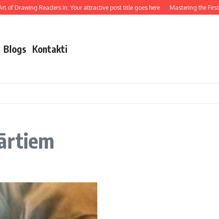
 of Drawing Readers In: Your attractive post title goes here
Mastering the First I
Blogs
Kontakti
vārtiem