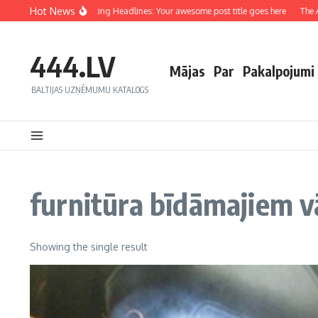
Hot News
Crafting Captivating Headlines: Your awesome post title goes here
The Art
444.LV
Mājas
Par
Pakalpojumi
BALTIJAS UZŅĒMUMU KATALOGS
furnitūra bīdāmajiem 
Showing the single result