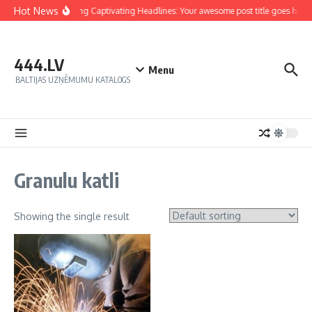
Hot News
Crafting Captivating Headlines: Your awesome post title goes here
444.LV
Menu
BALTIJAS UZŅĒMUMU KATALOGS
Granulu katli
Showing the single result