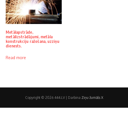
Metālapstrāde,
metālizstrādājumi, metāla
konstrukciju ražošana, uzziņu
dienests.
Read more
Copyright © 2026 444.LV | Darbina
Ziņu žurnāls X