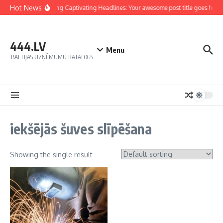
Hot News
Crafting Captivating Headlines: Your awesome post title goes here
444.LV
Menu
BALTIJAS UZŅĒMUMU KATALOGS
iekšējās šuves slīpēšana
Showing the single result