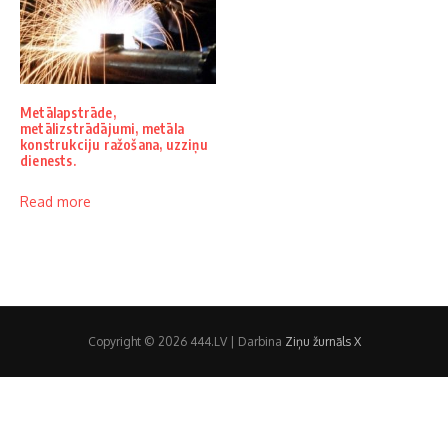
Metālapstrāde,
metālizstrādājumi, metāla
konstrukciju ražošana, uzziņu
dienests.
Read more
Copyright © 2026 444.LV | Darbina
Ziņu žurnāls X