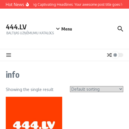
Hot News
Crafting Captivating Headlines: Your awesome post title goes here
444.LV
Menu
BALTIJAS UZŅĒMUMU KATALOGS
info
Showing the single result