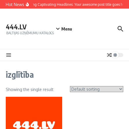
Hot News
Crafting Captivating Headlines: Your awesome post title goes here
444.LV
Menu
BALTIJAS UZŅĒMUMU KATALOGS
izglītība
Showing the single result