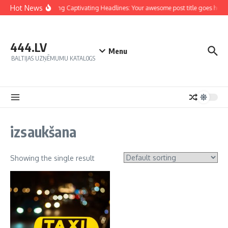
Hot News
Crafting Captivating Headlines: Your awesome post title goes here
444.LV
Menu
BALTIJAS UZŅĒMUMU KATALOGS
izsaukšana
Showing the single result