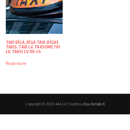
TAXI RĪGA, RĪGA TAXI ,RĪGAS
TAXIS, TAXI LV, TAKSOMETRI
LV, TAKSI LV 00-24
Read more
Copyright © 2026 444.LV | Darbina
Ziņu žurnāls X