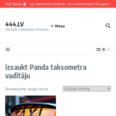
Hot News
Crafting Captivating Headlines: Your awesome post title goes here
444.LV
Menu
BALTIJAS UZŅĒMUMU KATALOGS
izsaukt Panda taksometra
vadītāju
Showing the single result