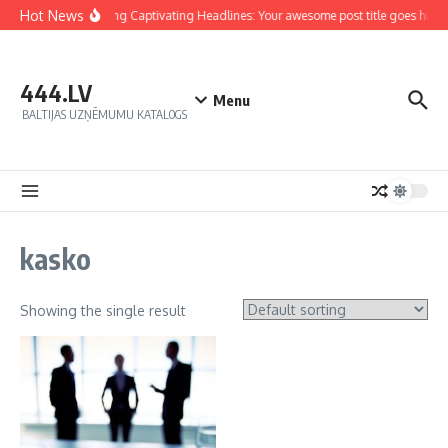
Hot News
Crafting Captivating Headlines: Your awesome post title goes here
444.LV
Menu
BALTIJAS UZŅĒMUMU KATALOGS
kasko
Showing the single result