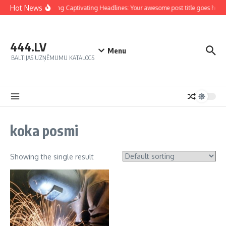
Hot News
Crafting Captivating Headlines: Your awesome post title goes here
444.LV
Menu
BALTIJAS UZŅĒMUMU KATALOGS
koka posmi
Showing the single result