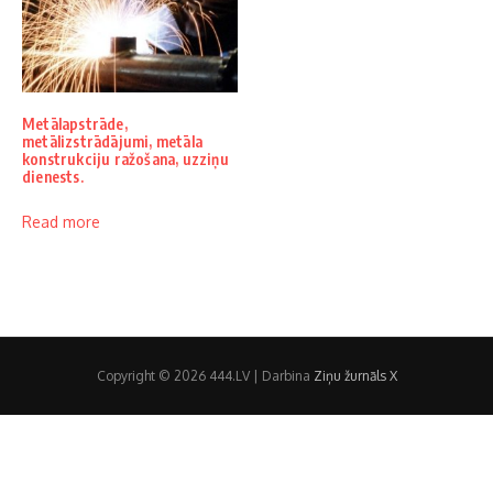
Metālapstrāde,
metālizstrādājumi, metāla
konstrukciju ražošana, uzziņu
dienests.
Read more
Copyright © 2026 444.LV | Darbina
Ziņu žurnāls X