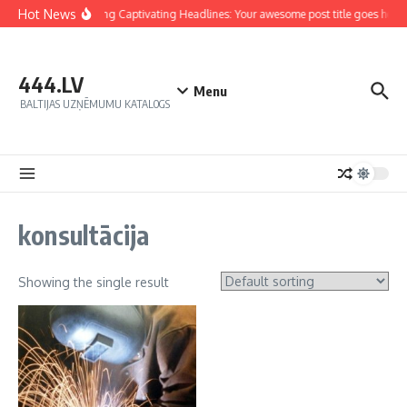
Hot News
Crafting Captivating Headlines: Your awesome post title goes here
444.LV
Menu
BALTIJAS UZŅĒMUMU KATALOGS
konsultācija
Showing the single result