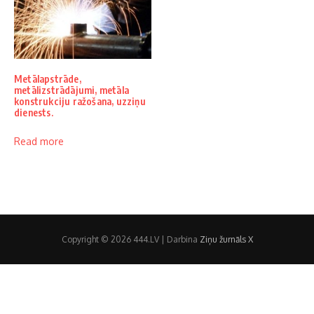
Metālapstrāde,
metālizstrādājumi, metāla
konstrukciju ražošana, uzziņu
dienests.
Read more
Copyright © 2026 444.LV | Darbina
Ziņu žurnāls X