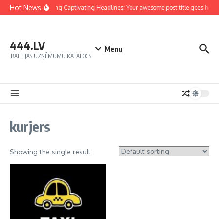
Hot News
Crafting Captivating Headlines: Your awesome post title goes here
444.LV
Menu
BALTIJAS UZŅĒMUMU KATALOGS
kurjers
Showing the single result