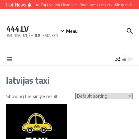
Hot News
Crafting Captivating Headlines: Your awesome post title goes here
444.LV
Menu
BALTIJAS UZŅĒMUMU KATALOGS
latvijas taxi
Showing the single result