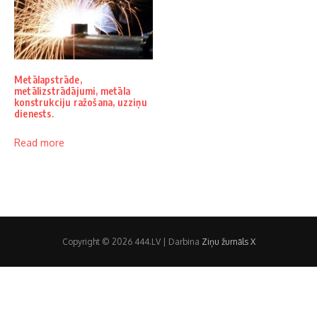
Metālapstrāde,
metālizstrādājumi, metāla
konstrukciju ražošana, uzziņu
dienests.
Read more
Copyright © 2026 444.LV | Darbina
Ziņu žurnāls X