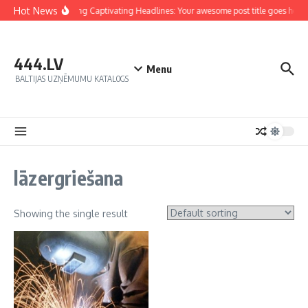
Hot News
Crafting Captivating Headlines: Your awesome post title goes here
444.LV
Menu
BALTIJAS UZŅĒMUMU KATALOGS
lāzergriešana
Showing the single result